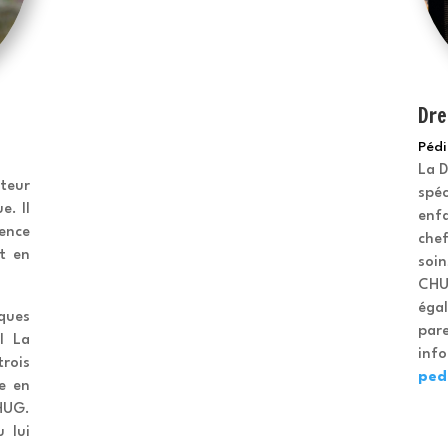
Dre
Pédi
La 
teur
spéc
e. Il
enfa
ence
chef
et en
soin
CHU
égal
iques
pare
l La
info
rois
ped
e en
 HUG.
 lui