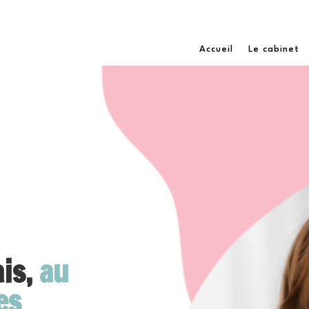
Accueil
Le cabinet
ais,
au
es