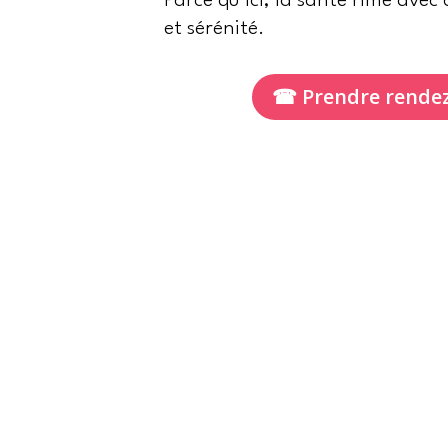
Parce qu’ici, la santé rime avec
et sérénité.
☎ Prendre rende