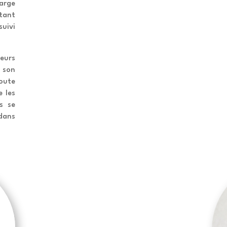
arge
 tant
suivi
leurs
 son
oute
e les
s se
dans