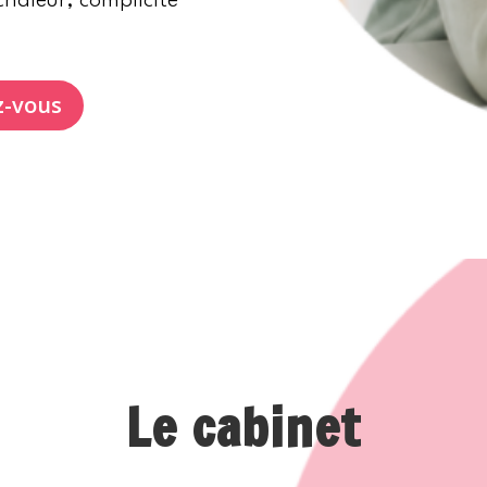
 chaleur, complicité
z-vous
Le cabinet