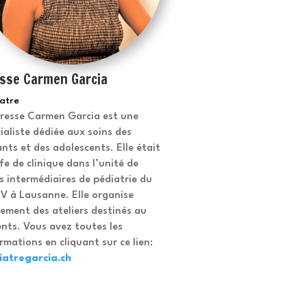
sse Carmen Garcia
atre
Dresse Carmen Garcia est une
ialiste dédiée aux soins des
nts et des adolescents. Elle était
fe de clinique dans l’unité de
s intermédiaires de pédiatrie du
V à Lausanne. Elle organise
ement des ateliers destinés au
nts. Vous avez toutes les
rmations en cliquant sur ce lien:
iatregarcia.ch