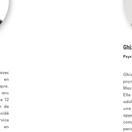
z
Ghi
Psyc
avec
Ghi
e en
psyc
que.
Mas
 ans
El
de 12
ado
n de
une
écidé
ap
vice
com
s en
pers