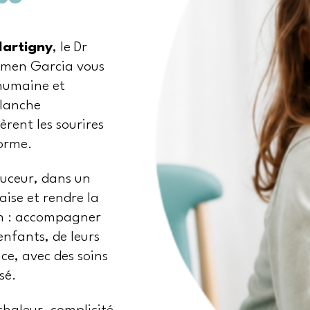
Martigny
, le Dr
armen Garcia vous
humaine et
blanche
èrent les sourires
forme.
uceur, dans un
aise et rendre la
ion : accompagner
enfants, de leurs
ce, avec des soins
sé.